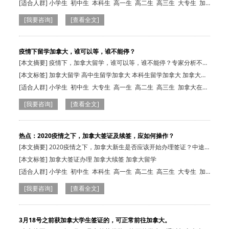
[适合人群]
小学生
初中生
本科生
高一生
高二生
高三生
大专生
加
拿大在读生
[我要咨询]
[查看全文]
疫情下留学加拿大，谁可以等，谁不能停？
[本文摘要] 疫情下，加拿大留学，谁可以等，谁不能停？专家分析不同
人群的应对…
[本文标签] 加拿大留学 高中生留学加拿大 本科生留学加拿大 加拿大硕
士申请 加拿大留学移民
[适合人群]
小学生
初中生
大专生
高一生
高二生
高三生
加拿大在读
生
本科生
小学生
初中生
本科生
高一生
[我要咨询]
[查看全文]
热点：2020疫情之下，加拿大签证及续签，应如何操作？
[本文摘要] 2020疫情之下，加拿大新生是否应该开始办理签证？中途
回国的留学生…
[本文标签] 加拿大签证办理 加拿大续签 加拿大留学
[适合人群]
小学生
初中生
本科生
高一生
高二生
高三生
大专生
加
拿大在读生
[我要咨询]
[查看全文]
3月18号之前获加拿大学生签证的，可正常前往加拿大。