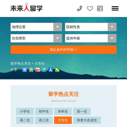
留学热点关注
>
大专生
分享：
留学热点关注
Analyze hot issues
小学生
初中生
本科生
高一生
高二生
高三生
大专生
加拿大在读生