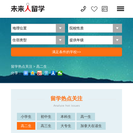
留学热点关注
>
高二生
分享：
留学热点关注
Analyze hot issues
小学生
初中生
本科生
高一生
高二生
高三生
大专生
加拿大在读生