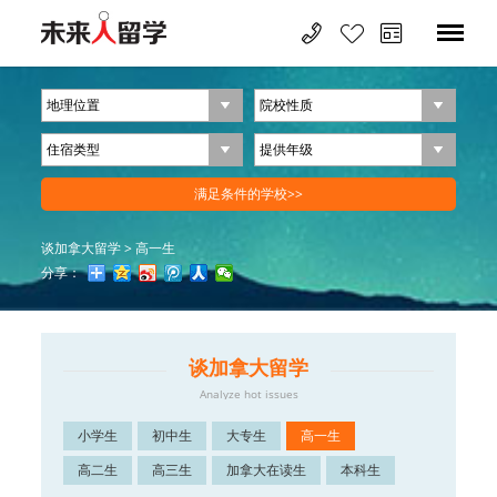
谈加拿大留学
>
高一生
分享：
谈加拿大留学
Analyze hot issues
小学生
初中生
大专生
高一生
高二生
高三生
加拿大在读生
本科生